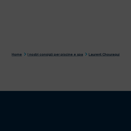
Home
I nostri consigli per piscine e spa
Laurent Chouraqui
LAURENT