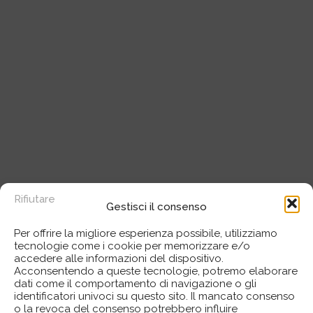
Rifiutare
Gestisci il consenso
Per offrire la migliore esperienza possibile, utilizziamo
tecnologie come i cookie per memorizzare e/o
accedere alle informazioni del dispositivo.
Acconsentendo a queste tecnologie, potremo elaborare
dati come il comportamento di navigazione o gli
identificatori univoci su questo sito. Il mancato consenso
o la revoca del consenso potrebbero influire