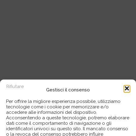
Rifiutare
Gestisci il consenso
Per offrire la migliore esperienza possibile, utilizziamo
tecnologie come i cookie per memorizzare e/o
accedere alle informazioni del dispositivo.
Acconsentendo a queste tecnologie, potremo elaborare
dati come il comportamento di navigazione o gli
identificatori univoci su questo sito. Il mancato consenso
o la revoca del consenso potrebbero influire