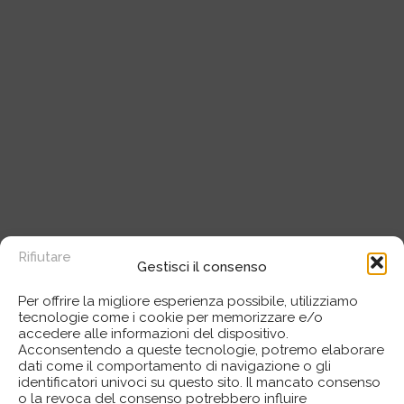
Rifiutare
Gestisci il consenso
Per offrire la migliore esperienza possibile, utilizziamo
tecnologie come i cookie per memorizzare e/o
accedere alle informazioni del dispositivo.
Acconsentendo a queste tecnologie, potremo elaborare
dati come il comportamento di navigazione o gli
identificatori univoci su questo sito. Il mancato consenso
o la revoca del consenso potrebbero influire