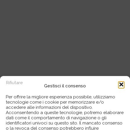
Rifiutare
Gestisci il consenso
Per offrire la migliore esperienza possibile, utilizziamo
tecnologie come i cookie per memorizzare e/o
accedere alle informazioni del dispositivo.
Acconsentendo a queste tecnologie, potremo elaborare
dati come il comportamento di navigazione o gli
identificatori univoci su questo sito. Il mancato consenso
o la revoca del consenso potrebbero influire