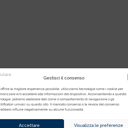
fiutare
Gestisci il consenso
 offrire la migliore esperienza possibile, utilizziamo tecnologie come i cookie per
orizzare e/o accedere alle informazioni del dispositivo. Acconsentendo a queste
nologie, potremo elaborare dati come il comportamento di navigazione o gli
ntificatori univoci su questo sito. Il mancato consenso o la revoca del consenso
rebbero influire negativamente su alcune funzionalità.
Accettare
Visualizza le preferenze