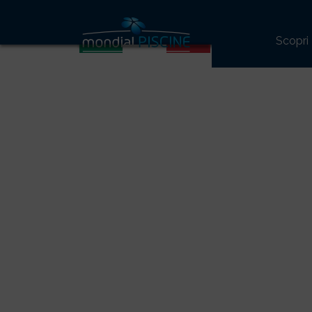
36
Scopri