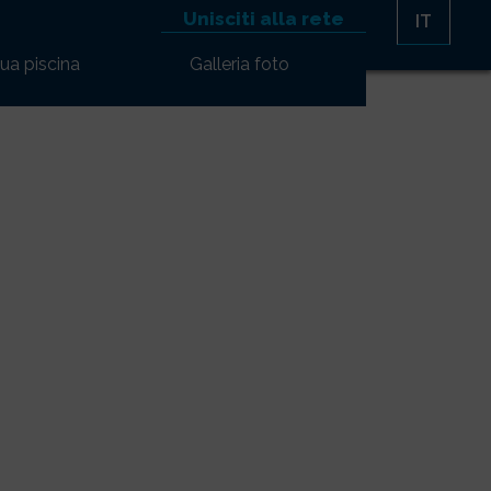
Unisciti alla rete
IT
tua piscina
Galleria foto