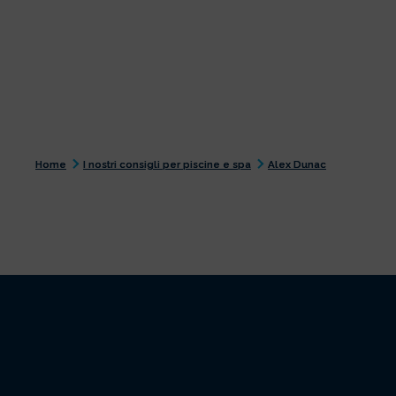
Home
I nostri consigli per piscine e spa
Alex Dunac
ALEX