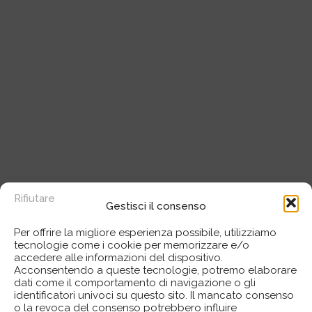
Rifiutare
Gestisci il consenso
Per offrire la migliore esperienza possibile, utilizziamo
tecnologie come i cookie per memorizzare e/o
accedere alle informazioni del dispositivo.
Acconsentendo a queste tecnologie, potremo elaborare
dati come il comportamento di navigazione o gli
identificatori univoci su questo sito. Il mancato consenso
o la revoca del consenso potrebbero influire