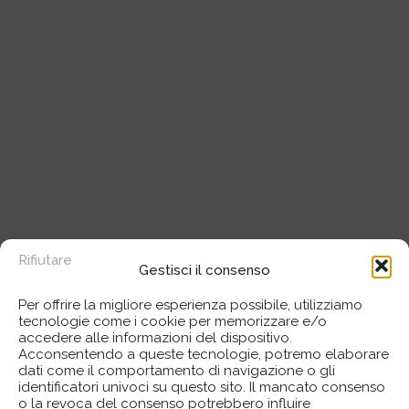
Rifiutare
Gestisci il consenso
Per offrire la migliore esperienza possibile, utilizziamo
tecnologie come i cookie per memorizzare e/o
accedere alle informazioni del dispositivo.
Acconsentendo a queste tecnologie, potremo elaborare
dati come il comportamento di navigazione o gli
identificatori univoci su questo sito. Il mancato consenso
o la revoca del consenso potrebbero influire