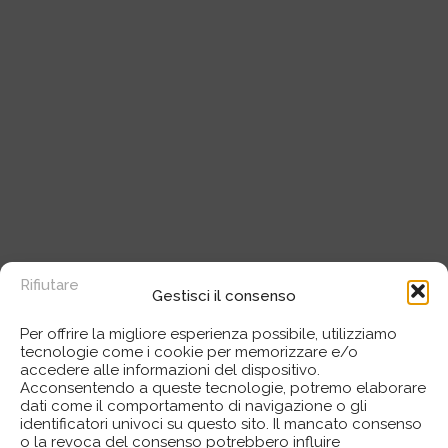
Rifiutare
Gestisci il consenso
Per offrire la migliore esperienza possibile, utilizziamo
tecnologie come i cookie per memorizzare e/o
accedere alle informazioni del dispositivo.
Acconsentendo a queste tecnologie, potremo elaborare
dati come il comportamento di navigazione o gli
identificatori univoci su questo sito. Il mancato consenso
o la revoca del consenso potrebbero influire