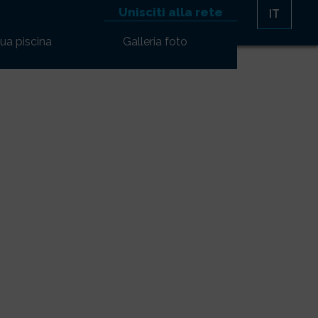
Unisciti alla rete
IT
tua piscina
Galleria foto