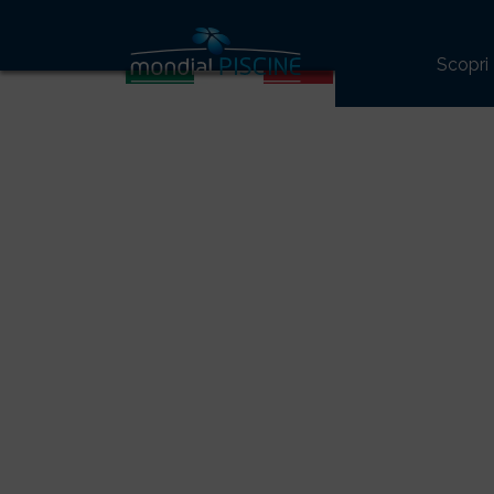
74
Scopri