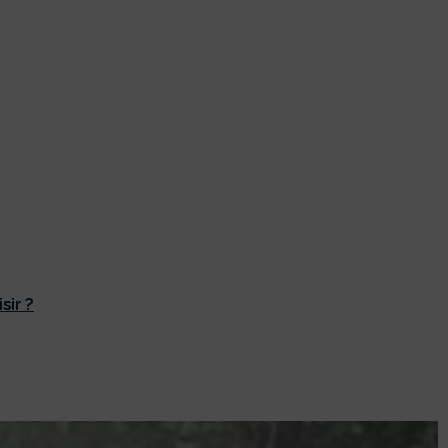
sir ?