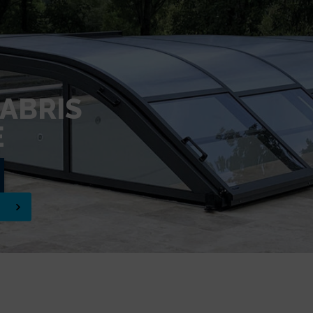
ABRIS
E
E