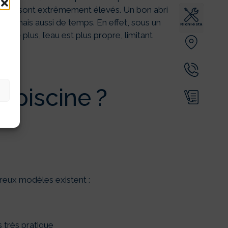
nfants sont extrêmement élevés. Un bon abri
ent, mais aussi de temps. En effet, sous un
Richiesta
De plus, l’eau est plus propre, limitant
 piscine ?
breux modèles existent :
 très pratique