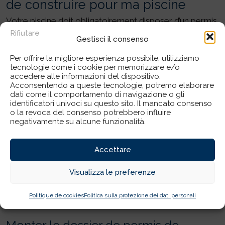
de construire pour ma piscine
Votre piscine doit obligatoirement disposer d’un permis
de construire ? Comment constituer votre dossier ? Ce
Rifiutare
Gestisci il consenso
document est à demander au service d’urbanisme de
votre mairie. Le permis de construire doit respecter
Per offrire la migliore esperienza possibile, utilizziamo
tecnologie come i cookie per memorizzare e/o
le
. Le PLU impose en effet au
plan local d’urbanisme
accedere alle informazioni del dispositivo.
permis de construire quelques mentions obligatoires
Acconsentendo a queste tecnologie, potremo elaborare
dati come il comportamento di navigazione o gli
comme la zone de construction de la piscine, les accès
identificatori univoci su questo sito. Il mancato consenso
et raccordements aux réseaux d’eau et d’électricité,
o la revoca del consenso potrebbero influire
l’emplacement du terrain (inondable ou pas), la hauteur
negativamente su alcune funzionalità.
de l’abri de la piscine, les matériaux utilisés (certaines
peuvent être interdites par votre mairie), et le COS
Accettare
(coefficient d’occupation des sols).
Visualizza le preferenze
Politique de cookies
Politica sulla protezione dei dati personali