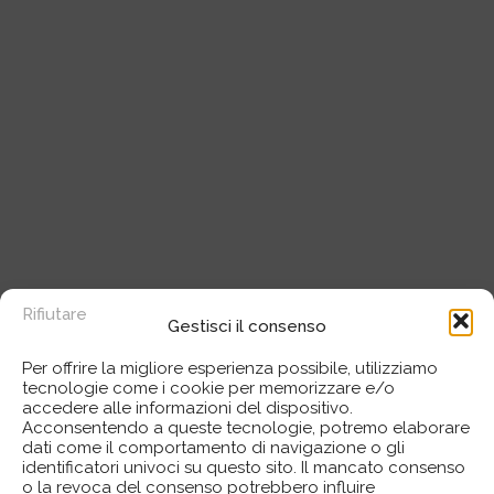
Rifiutare
Gestisci il consenso
Per offrire la migliore esperienza possibile, utilizziamo
tecnologie come i cookie per memorizzare e/o
accedere alle informazioni del dispositivo.
Acconsentendo a queste tecnologie, potremo elaborare
dati come il comportamento di navigazione o gli
identificatori univoci su questo sito. Il mancato consenso
o la revoca del consenso potrebbero influire