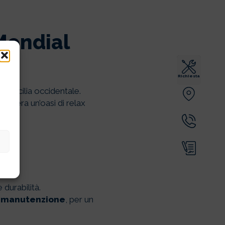
 Mondial
Richiesta
n Sicilia occidentale.
esidera un’oasi di relax
 durabilità.
di manutenzione
, per un