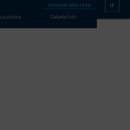
Unisciti alla rete
IT
tua piscina
Galleria foto