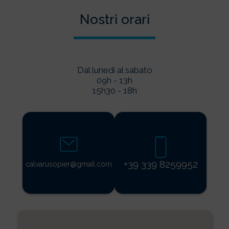
Nostri orari
Dal lunedì al sabato
09h - 13h
15h30 - 18h
+39 339 8259952
calvarusopier@gmail.com