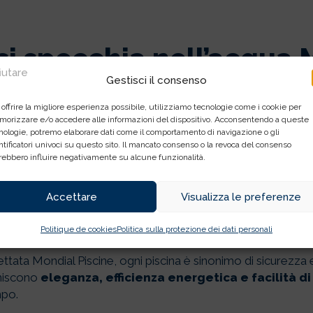
AGRAZIA DI
(PA)
 si specchia nell’acqua
fiutare
Gestisci il consenso
 offrire la migliore esperienza possibile, utilizziamo tecnologie come i cookie per
orizzare e/o accedere alle informazioni del dispositivo. Acconsentendo a queste
lermo,
Living Pool
rappresenta l’eccellenza Mondial Piscine i
nologie, potremo elaborare dati come il comportamento di navigazione o gli
ate su misura, pensate per il clima mediterraneo e per chi d
ntificatori univoci su questo sito. Il mancato consenso o la revoca del consenso
rebbero influire negativamente su alcune funzionalità.
Accettare
Visualizza le preferenze
a, stile e comfort
Politique de cookies
Politica sulla protezione dei dati personali
ettata Mondial Piscine, ogni piscina è sinonimo di sicurezza e
uniscono
eleganza, efficienza energetica e facilità 
mpo.