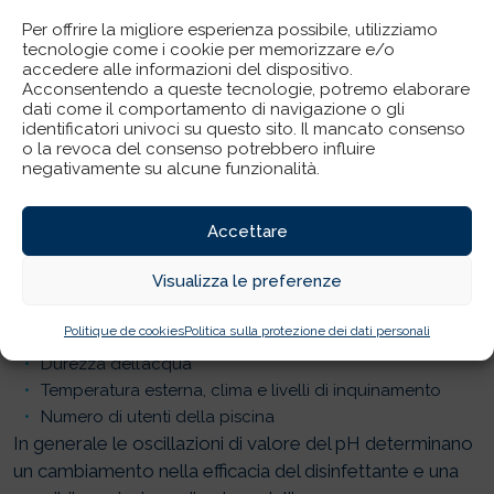
Per determinare se l’acqua è acida o basica, ecco i
Per offrire la migliore esperienza possibile, utilizziamo
tecnologie come i cookie per memorizzare e/o
diversi livelli di pH:
accedere alle informazioni del dispositivo.
Acconsentendo a queste tecnologie, potremo elaborare
Un pH compreso tra 0 e 6 indica acqua acida.
dati come il comportamento di navigazione o gli
identificatori univoci su questo sito. Il mancato consenso
Un pH neutro è uguale o prossimo a 7.
o la revoca del consenso potrebbero influire
L’acqua basica ha un pH compreso tra 8 e 17.
negativamente su alcune funzionalità.
Per mantenere un buon equilibrio, il pH dell’acqua della
piscina non deve superare 7,8.
Accettare
Come può variare il pH?
Visualizza le preferenze
Le variazioni di pH possono essere dovute a
Politique de cookies
Politica sulla protezione dei dati personali
Quantità e tipi di prodotti per la pulizia
Durezza dell’acqua
Temperatura esterna, clima e livelli di inquinamento
Numero di utenti della piscina
In generale le oscillazioni di valore del pH determinano
un cambiamento nella efficacia del disinfettante e una