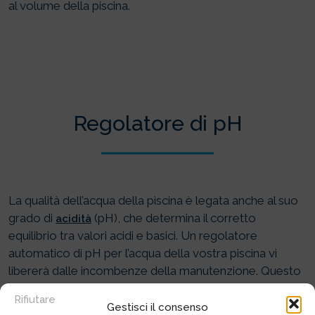
al volume della piscina.
Regolatore di pH
La qualità dell’acqua della piscina è legata anche al suo
grado di
(pH), che determina il corretto
acidità
equilibrio tra valori acidi e basici. Un regolatore
automatico di pH per l’acqua della vostra piscina vi
libererà dalle incombenze della manutenzione. Questo
garantisce ulteriore comfort e tranquillità per un’acqua
Rifiutare
dolce e sana, prima di sterilizzarla.
Gestisci il consenso