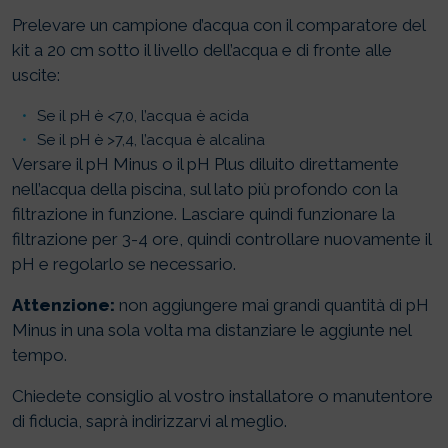
Prelevare un campione d’acqua con il comparatore del
kit a 20 cm sotto il livello dell’acqua e di fronte alle
uscite:
Se il pH è <7,0, l’acqua è acida
Se il pH è >7,4, l’acqua è alcalina
Versare il pH Minus o il pH Plus diluito direttamente
nell’acqua della piscina, sul lato più profondo con la
filtrazione in funzione. Lasciare quindi funzionare la
filtrazione per 3-4 ore, quindi controllare nuovamente il
pH e regolarlo se necessario.
Attenzione:
non aggiungere mai grandi quantità di pH
Minus in una sola volta ​​ma distanziare le aggiunte nel
tempo.
Chiedete consiglio al vostro installatore o manutentore
di fiducia, saprà indirizzarvi al meglio.