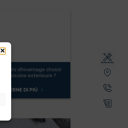
Richiesta
roduits d’hivernage choisir
une piscine extérieure ?
SAPERNE DI PIÙ