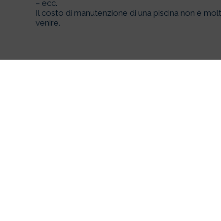
– ecc.
Il costo di manutenzione di una piscina non è molt
venire.