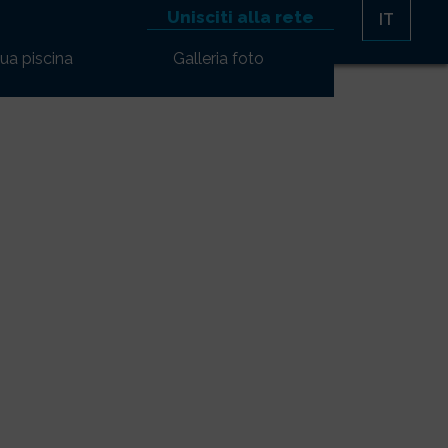
Unisciti alla rete
IT
tua piscina
Galleria foto