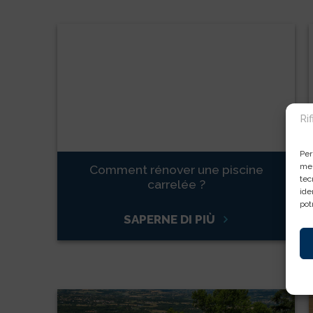
Ri
Per
mem
Comment rénover une piscine
tec
carrelée ?
ide
pot
SAPERNE DI PIÙ