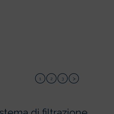
1
2
3
Suivant
»
tema di filtrazione