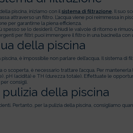
ella piscina, iniziamo con il
sistema di filtrazione
. Il suo s
ssa attraverso un filtro. L’acqua viene poi reimmessa in pisc
e per garantirne la piena efficienza.
iù spesso se lo desideri). Chiudi le valvole di ritorno e rimuov
genti per filtri; puoi immergere il filtro in una bacinella co
ua della piscina
piscina, è impossibile non parlare dell’acqua. Il sistema di f
o scoperta, è necessario trattare l’acqua. Per mantenerla lim
tale), pH (acidità) e TH (durezza totale). Effettuate le oppor
per consigli.
 pulizia della piscina
enti. Pertanto, per la pulizia della piscina, consigliamo qua