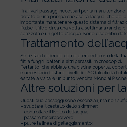
Tra i vari passaggi necessari per la manutenzione d
dotato di una pompa che aspira l’acqua, che poi pa
importante manutenere questo sistema di filtrazion
Pulisci il filtro circa una volta a settimana (anche p
spazzola e un getto d’acqua. Sono disponibili deter
Trattamento dell’acq
Se ti stai chiedendo come prenderti cura della tua 
filtra funghi, batteri e altri parassiti microscopici.
Pertanto, che abbiate una piscina coperta, coperta 
è necessario testare i livelli di TAC (alcalinità to
esitate a visitare un punto vendita Mondial Piscine 
Altre soluzioni per la
Questi due passaggi sono essenziali, ma non suffici
– svuotare il cestello dello skimmer;
– controllare il livello dell’acqua;
– passare l’aspirapolvere;
– pulire la linea di galleggiamento;