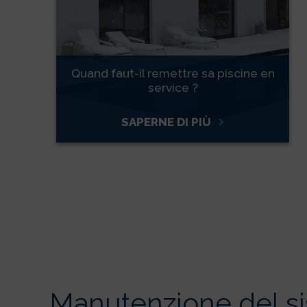
Quand faut-il remettre sa piscine en
service ?
SAPERNE DI PIÙ
Manutenzione del sis