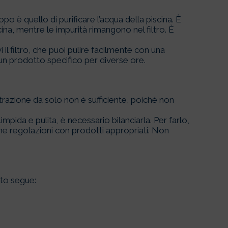
copo è quello di purificare l’acqua della piscina. È
ina, mentre le impurità rimangono nel filtro. È
i il filtro, che puoi pulire facilmente con una
n un prodotto specifico per diverse ore.
iltrazione da solo non è sufficiente, poiché non
pida e pulita, è necessario bilanciarla. Per farlo,
tune regolazioni con prodotti appropriati. Non
nto segue: